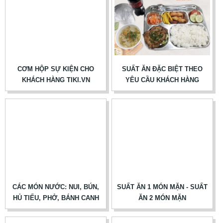
CƠM HỘP SỰ KIỆN CHO
SUẤT ĂN ĐẶC BIỆT THEO
KHÁCH HÀNG TIKI.VN
YÊU CẦU KHÁCH HÀNG
CÁC MÓN NƯỚC: NUI, BÚN,
SUẤT ĂN 1 MÓN MẶN - SUẤT
HỦ TIẾU, PHỞ, BÁNH CANH
ĂN 2 MÓN MẶN