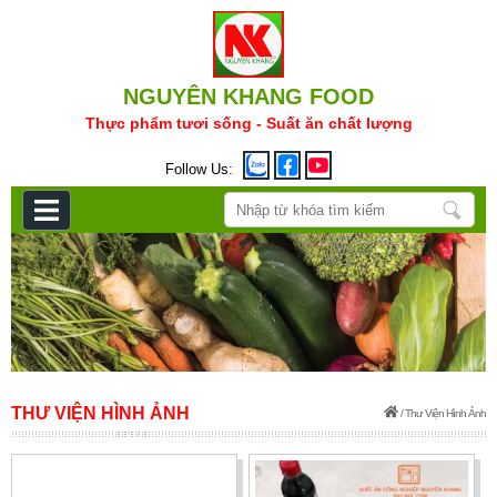
NGUYÊN KHANG FOOD
Thực phẩm tươi sống - Suất ăn chất lượng
Follow Us:
THƯ VIỆN HÌNH ẢNH
/
Thư Viện Hình Ảnh